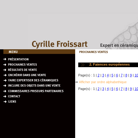
2. Faïences européennes
Page(s) : 1 |
2
|
3
|
4
|
5
|
6
|
7
|
8
|
9
|
1
Afficher par ordre alphabethique
Page(s) : 1 |
2
|
3
|
4
|
5
|
6
|
7
|
8
|
9
|
1